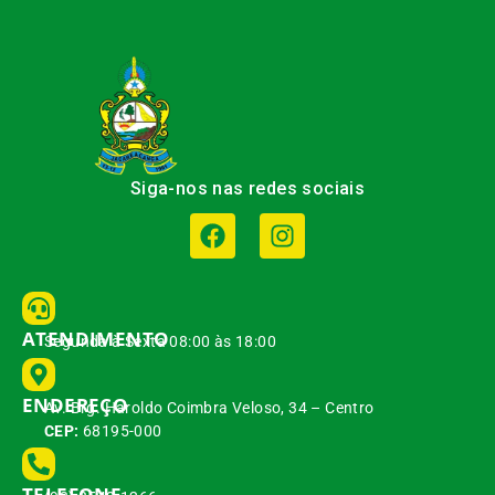
Siga-nos nas redes sociais
ATENDIMENTO
Segunda à Sexta 08:00 às 18:00
ENDEREÇO
Av. Brg. Haroldo Coimbra Veloso, 34 – Centro
CEP:
68195-000
TELEFONE