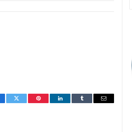
cebook
Twitter
Pinterest
O
Tumblr
E-
LinkedIn
mail