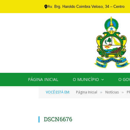
Av. Brg. Haroldo Coimbra Veloso, 34 – Centro
PÁGINA INICIAL
O MUNICÍPIO
O GO
VOCÊ ESTÁ EM:
Página Inicial
Notícias
P
»
»
DSCN6676