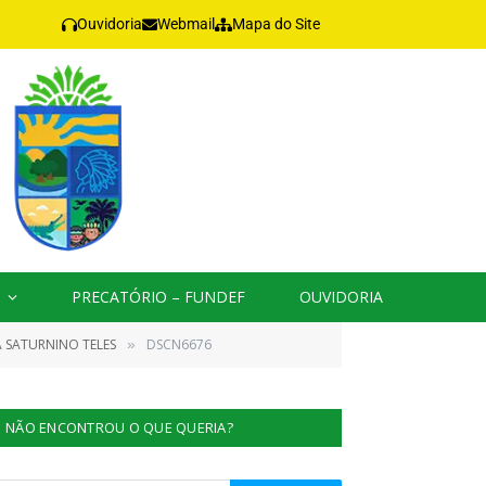
Ouvidoria
Webmail
Mapa do Site
PRECATÓRIO – FUNDEF
OUVIDORIA
A SATURNINO TELES
DSCN6676
»
NÃO ENCONTROU O QUE QUERIA?