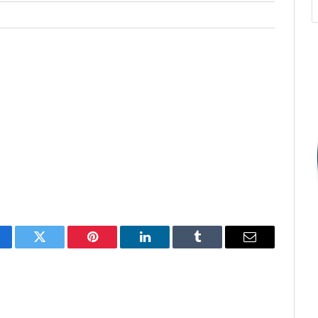
cebook
Twitter
Pinterest
O
Tumblr
E-
LinkedIn
mail