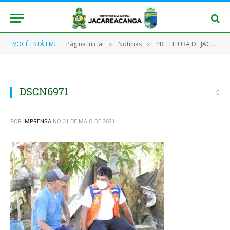
VOCÊ ESTÁ EM:
Página Inicial
Notícias
PREFEITURA DE JACAREACANGA EM PARCERIA COM A DEFESA CIVIL DO MUNICIPIO ENTREGAM MAIS DE 100 CESTAS BASICAS PARA FAMILIAS DE AREAS DE RISCO
»
»
DSCN6971
0
POR
IMPRENSA
NO
31 DE MAIO DE 2021