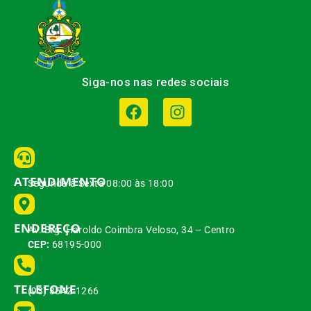
Siga-nos nas redes sociais
ATENDIMENTO
Segunda à Sexta 08:00 às 18:00
ENDEREÇO
Av. Brg. Haroldo Coimbra Veloso, 34 – Centro
CEP:
68195-000
TELEFONE
(93) 3542-1266