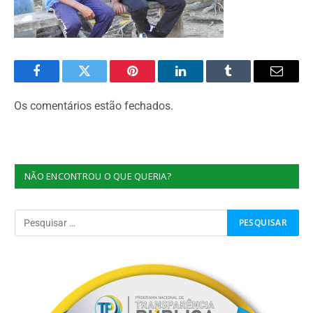
Facebook
Twitter
Pinterest
O
Tumblr
E-
LinkedIn
mail
Os comentários estão fechados.
NÃO ENCONTROU O QUE QUERIA?