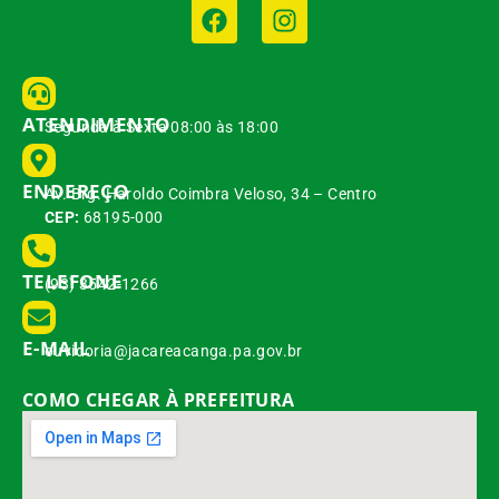
ATENDIMENTO
Segunda à Sexta 08:00 às 18:00
ENDEREÇO
Av. Brg. Haroldo Coimbra Veloso, 34 – Centro
CEP:
68195-000
TELEFONE
(93) 3542-1266
E-MAIL
ouvidoria@jacareacanga.pa.gov.br
COMO CHEGAR À PREFEITURA