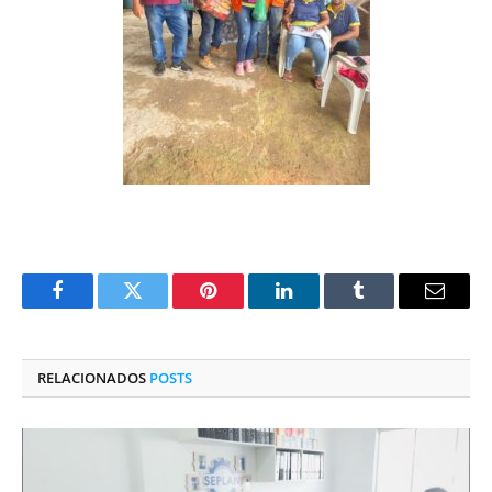
Facebook
Twitter
Pinterest
O
Tumblr
E-
LinkedIn
mail
RELACIONADOS
POSTS