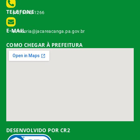
TELEFONE
(93) 3542-1266
E-MAIL
ouvidoria@jacareacanga.pa.gov.br
COMO CHEGAR À PREFEITURA
DESENVOLVIDO POR CR2