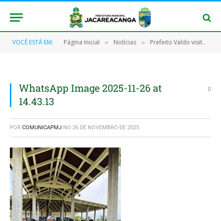
VOCÊ ESTÁ EM:
Página Inicial
Notícias
Prefeito Valdo visita Aldeia Karapanatuba e anuncia reforma e ampliação da escola indígena
»
»
WhatsApp Image 2025-11-26 at
0
14.43.13
POR
COMUNICAPMJ
NO
26 DE NOVEMBRO DE 2025