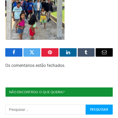
Facebook
Twitter
Pinterest
O
Tumblr
E-
LinkedIn
mail
Os comentários estão fechados.
NÃO ENCONTROU O QUE QUERIA?