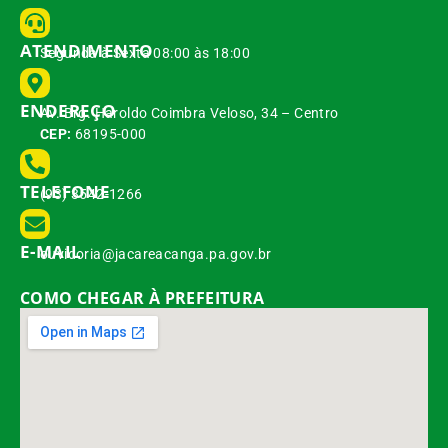
ATENDIMENTO
Segunda à Sexta 08:00 às 18:00
ENDEREÇO
Av. Brg. Haroldo Coimbra Veloso, 34 – Centro
CEP:
68195-000
TELEFONE
(93) 3542-1266
E-MAIL
ouvidoria@jacareacanga.pa.gov.br
COMO CHEGAR À PREFEITURA