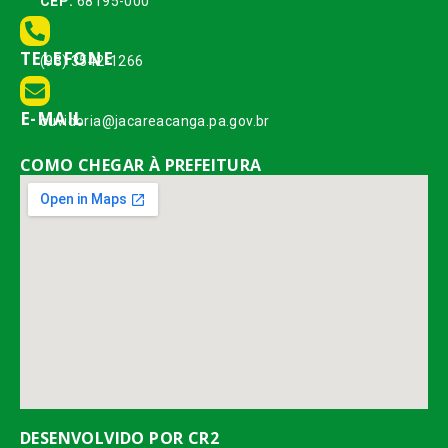
CEP:
68195-000
TELEFONE
(93) 3542-1266
E-MAIL
ouvidoria@jacareacanga.pa.gov.br
COMO CHEGAR À PREFEITURA
DESENVOLVIDO POR CR2