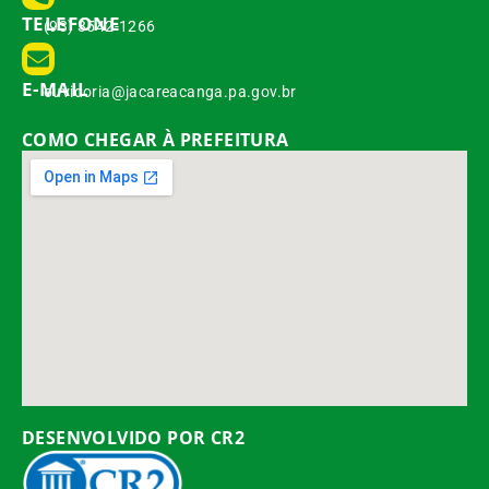
TELEFONE
(93) 3542-1266
E-MAIL
ouvidoria@jacareacanga.pa.gov.br
COMO CHEGAR À PREFEITURA
DESENVOLVIDO POR CR2