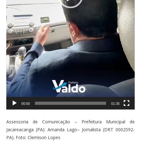
00:00
01:35
Assessoria de Comunicação – Prefeitura Municipal de
Jacareacanga (PA): Amanda Lago– Jornalista (DRT 0002592-
PA). Foto: Clemison Lopes