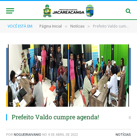
VOCÊ ESTÁ EM:
Página Inicial
Notícias
Prefeito Valdo cumpre agenda!
»
»
Prefeito Valdo cumpre agenda!
0
POR
NOGUEIRAIVANIO
NO
4 DE ABRIL DE 2022
NOTÍCIAS