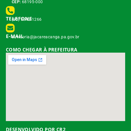
CEP:
68195-000
TELEFONE
(93) 3542-1266
E-MAIL
ouvidoria@jacareacanga.pa.gov.br
COMO CHEGAR À PREFEITURA
DESENVOLVIDO POR CR2