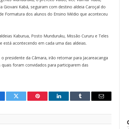
 Giovani Kabá, seguiram com destino aldeia Caroçal do
a de Formatura dos alunos do Ensino Médio que aconteceu
 aldeias Kaburua, Posto Munduruku, Missão Cururu e Teles
s que está acontecendo em cada uma das aldeias.
o e o presidente da Câmara, irão retornar para Jacareacanga
s quais foram convidados para participarem das
cebook
Twitter
Pinterest
O
Tumblr
E-
LinkedIn
mail