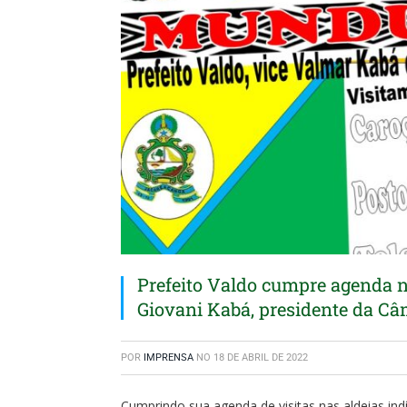
Prefeito Valdo cumpre agenda n
Giovani Kabá, presidente da C
POR
IMPRENSA
NO
18 DE ABRIL DE 2022
Cumprindo sua agenda de visitas nas aldeias ind