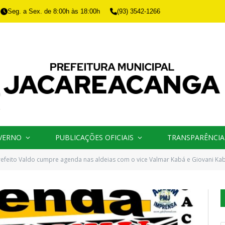
Seg. a Sex. de 8:00h às 18:00h
(93) 3542-1266
VERNO
PUBLICAÇÕES OFICIAIS
TRANSPARÊNCIA
refeito Valdo cumpre agenda nas aldeias com o vice Valmar Kabá e Giovani Ka