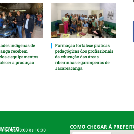
des indígenas de
Formação fortalece práticas
canga recebem
pedagógicas dos profissionais
clos e equipamentos
da educação das áreas
talecer a produção
ribeirinhas e garimpeiras de
Jacareacanga
COMO CHEGAR À PREFEI
IMENTO
à Sexta 08:00 às 18:00