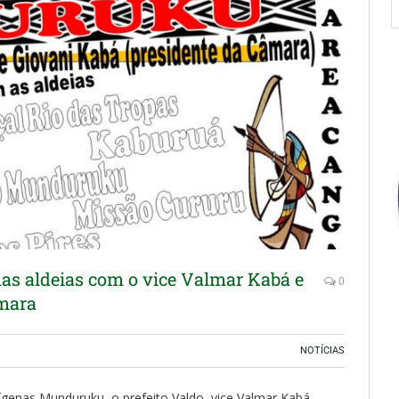
as aldeias com o vice Valmar Kabá e
0
âmara
NOTÍCIAS
ígenas Munduruku, o prefeito Valdo, vice Valmar Kabá,