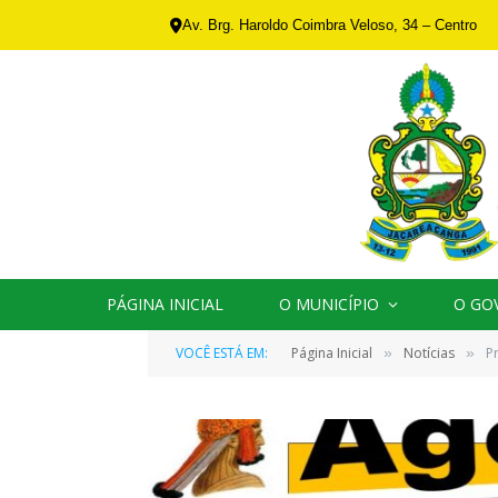
Av. Brg. Haroldo Coimbra Veloso, 34 – Centro
PÁGINA INICIAL
O MUNICÍPIO
O GO
VOCÊ ESTÁ EM:
Página Inicial
Notícias
P
»
»