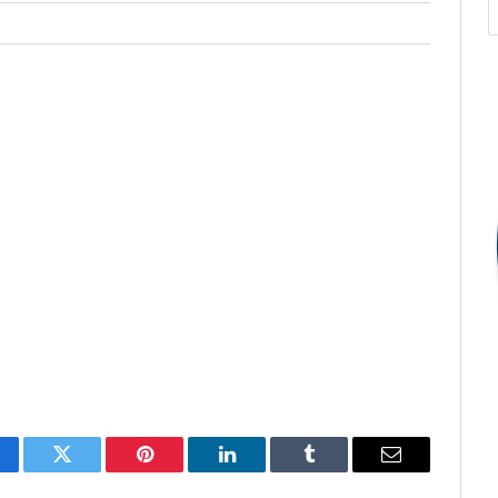
cebook
Twitter
Pinterest
O
Tumblr
E-