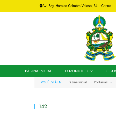
Av. Brg. Haroldo Coimbra Veloso, 34 – Centro
PÁGINA INICIAL
O MUNICÍPIO
O GO
VOCÊ ESTÁ EM:
Página Inicial
Portarias
»
»
142