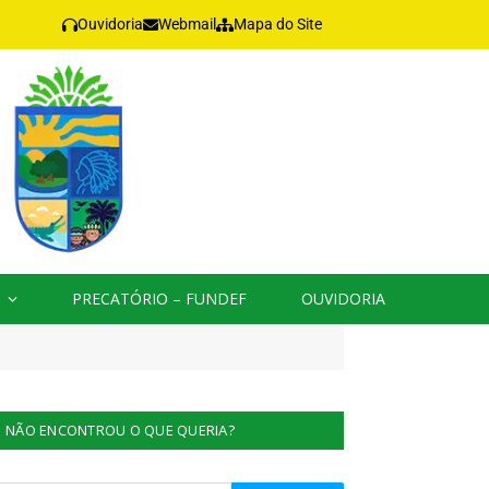
Ouvidoria
Webmail
Mapa do Site
PRECATÓRIO – FUNDEF
OUVIDORIA
NÃO ENCONTROU O QUE QUERIA?