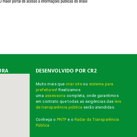
URA
DESENVOLVIDO POR CR2
Muito mais que
criar site
ou
sistema para
prefeituras
! Realizamos
uma
assessoria
completa, onde garantimos
em contrato que todas as exigências das
leis
de transparência pública
serão atendidas.
Conheça o
PNTP
e o
Radar da Transparência
Pública