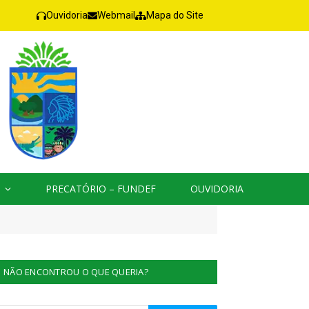
Ouvidoria
Webmail
Mapa do Site
PRECATÓRIO – FUNDEF
OUVIDORIA
NÃO ENCONTROU O QUE QUERIA?