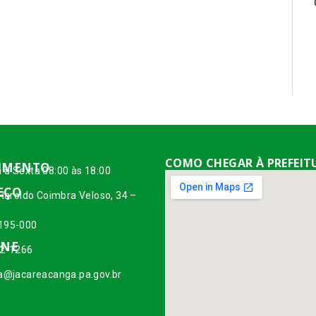
COMO CHEGAR À PREFEIT
IMENTO
 à Sexta 08:00 às 18:00
EÇO
 Haroldo Coimbra Veloso, 34 –
195-000
ONE
42-1266
ia@jacareacanga.pa.gov.br