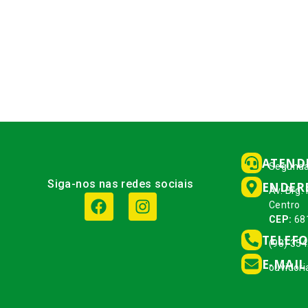
ATEND
Segunda
Siga-nos nas redes sociais
ENDER
Av. Brg.
Centro
CEP:
68
TELEF
(93) 35
E-MAIL
ouvidor