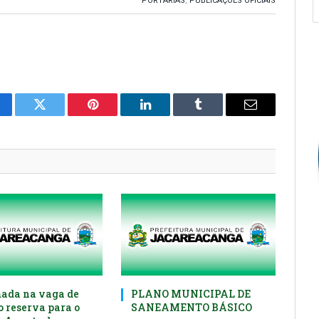
PORTARIAS
,
PUBLICAÇÕES OFICIAIS
cebook
Twitter
Pinterest
O
Tumblr
E-
LinkedIn
mail
ada na vaga de
PLANO MUNICIPAL DE
o reserva para o
SANEAMENTO BÁSICO