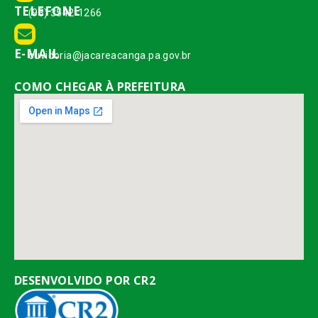
TELEFONE
(93) 3542-1266
E-MAIL
ouvidoria@jacareacanga.pa.gov.br
COMO CHEGAR À PREFEITURA
DESENVOLVIDO POR CR2