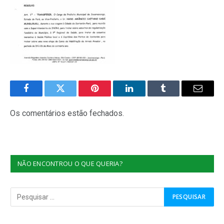
Facebook
Twitter
Pinterest
O
Tumblr
E-
LinkedIn
mail
Os comentários estão fechados.
NÃO ENCONTROU O QUE QUERIA?