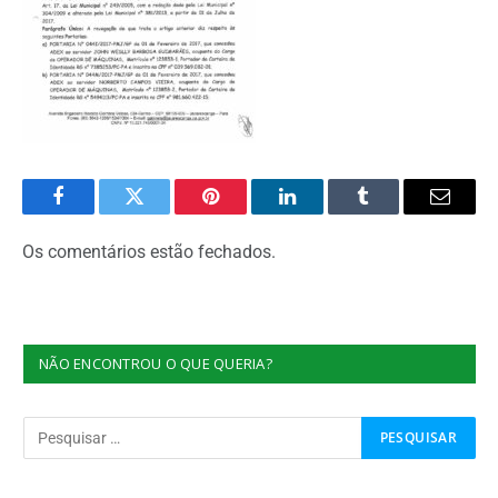
Facebook
Twitter
Pinterest
O
Tumblr
E-
LinkedIn
mail
Os comentários estão fechados.
NÃO ENCONTROU O QUE QUERIA?