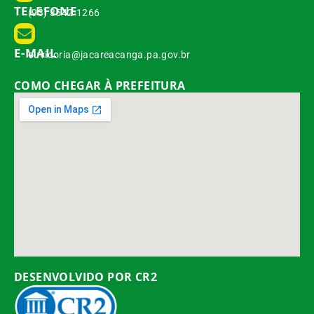
TELEFONE
(93) 3542-1266
E-MAIL
ouvidoria@jacareacanga.pa.gov.br
COMO CHEGAR À PREFEITURA
DESENVOLVIDO POR CR2