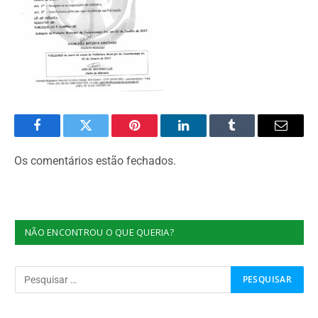
Facebook
Twitter
Pinterest
O
Tumblr
E-
LinkedIn
mail
Os comentários estão fechados.
NÃO ENCONTROU O QUE QUERIA?