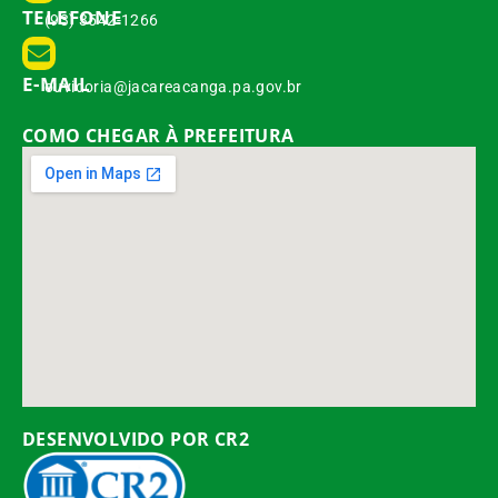
TELEFONE
(93) 3542-1266
E-MAIL
ouvidoria@jacareacanga.pa.gov.br
COMO CHEGAR À PREFEITURA
DESENVOLVIDO POR CR2