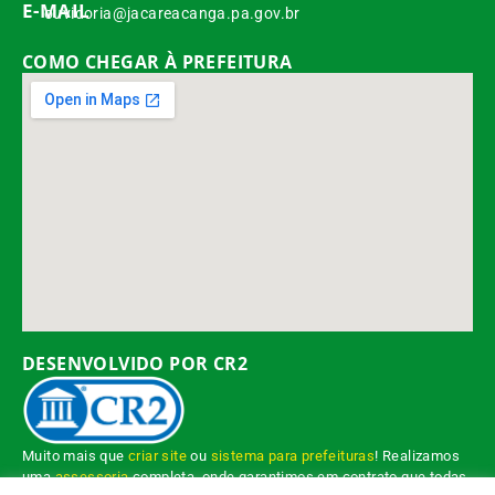
E-MAIL
ouvidoria@jacareacanga.pa.gov.br
COMO CHEGAR À PREFEITURA
DESENVOLVIDO POR CR2
Muito mais que
criar site
ou
sistema para prefeituras
! Realizamos
uma
assessoria
completa, onde garantimos em contrato que todas