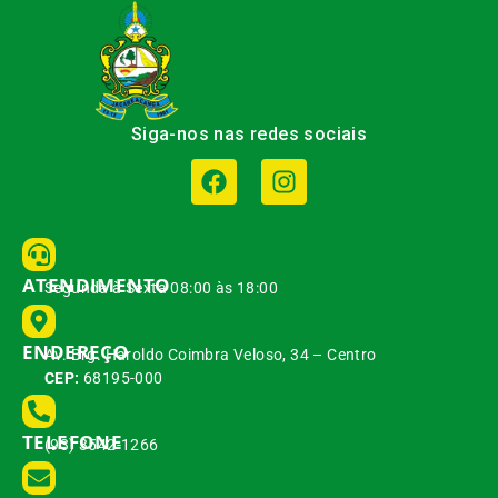
Siga-nos nas redes sociais
ATENDIMENTO
Segunda à Sexta 08:00 às 18:00
ENDEREÇO
Av. Brg. Haroldo Coimbra Veloso, 34 – Centro
CEP:
68195-000
TELEFONE
(93) 3542-1266