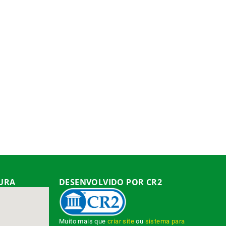
TURA
DESENVOLVIDO POR CR2
Muito mais que
criar site
ou
sistema para