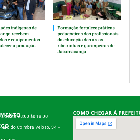
des indígenas de
Formação fortalece práticas
canga recebem
pedagógicas dos profissionais
clos e equipamentos
da educação das áreas
talecer a produção
ribeirinhas e garimpeiras de
Jacareacanga
COMO CHEGAR À PREFEI
IMENTO
à Sexta 08:00 às 18:00
EÇO
 Haroldo Coimbra Veloso, 34 –