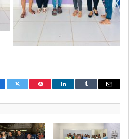
cebook
Twitter
Pinterest
O
Tumblr
E-
LinkedIn
mail