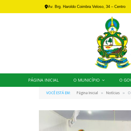
Av. Brg. Haroldo Coimbra Veloso, 34 – Centro
PÁGINA INICIAL
O MUNICÍPIO
O GO
VOCÊ ESTÁ EM:
Página Inicial
Notícias
O
»
»