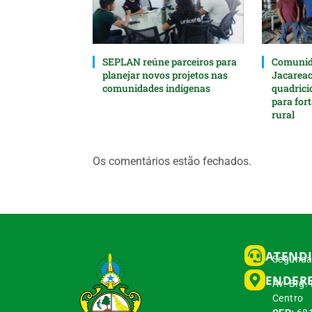
SEPLAN reúne parceiros para
Comunida
planejar novos projetos nas
Jacarea
comunidades indígenas
quadrici
para for
rural
Os comentários estão fechados.
ATEND
Segunda 
ENDER
Av. Brg.
Centro