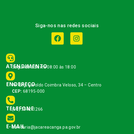
Siga-nos nas redes sociais
ATENDIMENTO
Segunda à Sexta 08:00 às 18:00
ENDEREÇO
Av. Brg. Haroldo Coimbra Veloso, 34 – Centro
CEP:
68195-000
TELEFONE
(93) 3542-1266
E-MAIL
ouvidoria@jacareacanga.pa.gov.br