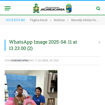
VOCÊ ESTÁ EM:
Página Inicial
Notícias
Marvelly Alnilan foi a Bebê Eleita Prefeita na Semana do Bebê
»
»
WhatsApp Image 2025-04-11 at
0
13.23.00 (2)
POR
COMUNICAPMJ
NO
11 DE ABRIL DE 2025