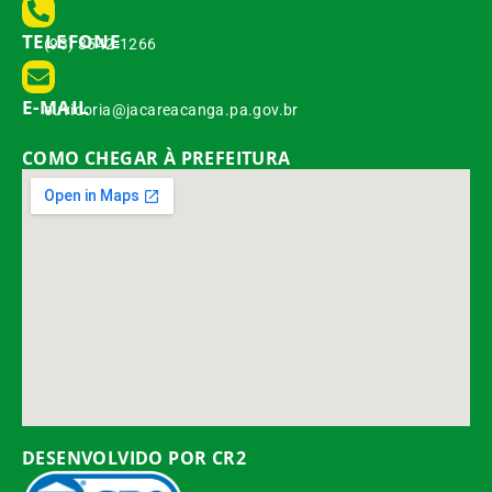
TELEFONE
(93) 3542-1266
E-MAIL
ouvidoria@jacareacanga.pa.gov.br
COMO CHEGAR À PREFEITURA
DESENVOLVIDO POR CR2