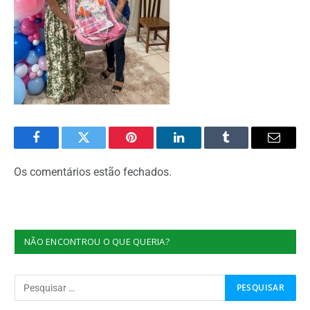
Facebook
Twitter
Pinterest
O
Tumblr
E-
LinkedIn
mail
Os comentários estão fechados.
NÃO ENCONTROU O QUE QUERIA?