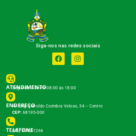
Siga-nos nas redes sociais
ATENDIMENTO
Segunda à Sexta 08:00 às 18:00
ENDEREÇO
Av. Brg. Haroldo Coimbra Veloso, 34 – Centro
CEP:
68195-000
TELEFONE
(93) 3542-1266