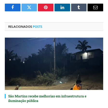
Facebook
Twitter
Pinterest
O
Tumblr
E-
LinkedIn
mail
RELACIONADOS
POSTS
São Martins recebe melhorias em infraestrutura e
iluminação pública