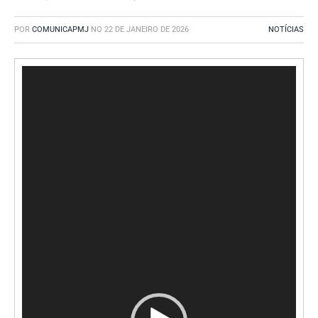
POR
COMUNICAPMJ
NO
22 DE JANEIRO DE 2026
NOTÍCIAS
Tocador
de
vídeo