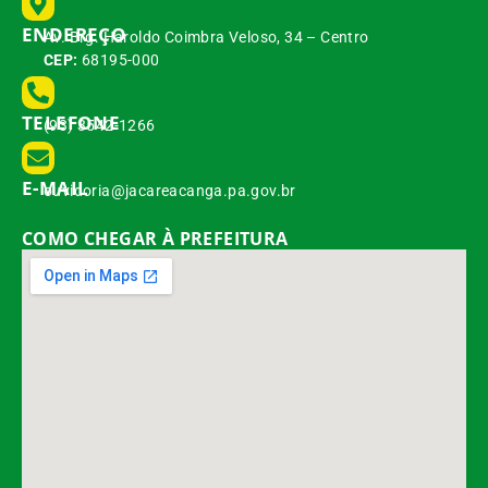
ENDEREÇO
Av. Brg. Haroldo Coimbra Veloso, 34 – Centro
CEP:
68195-000
TELEFONE
(93) 3542-1266
E-MAIL
ouvidoria@jacareacanga.pa.gov.br
COMO CHEGAR À PREFEITURA