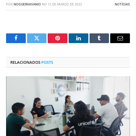
POR
NOGUEIRAIVANIO
NO
12 DE MARÇO DE 2022
NOTÍCIAS
Facebook
Twitter
Pinterest
O
Tumblr
E-
LinkedIn
mail
RELACIONADOS
POSTS