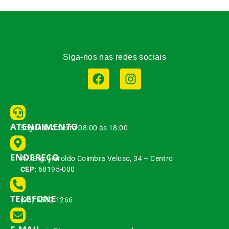
Siga-nos nas redes sociais
ATENDIMENTO
Segunda à Sexta 08:00 às 18:00
ENDEREÇO
Av. Brg. Haroldo Coimbra Veloso, 34 – Centro
CEP:
68195-000
TELEFONE
(93) 3542-1266