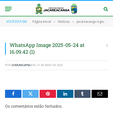
VOCÊ ESTÁ EM:
Página Inicial
Notícias
Jacareacanga registra a maior redução de casos de malária dos últimos 7 anos
»
»
WhatsApp Image 2025-05-24 at
0
16.09.42 (1)
POR
COMUNICAPMJ
NO
31 DE MAIO DE 2025
Facebook
Twitter
Pinterest
O
Tumblr
E-
LinkedIn
mail
Os comentários estão fechados.