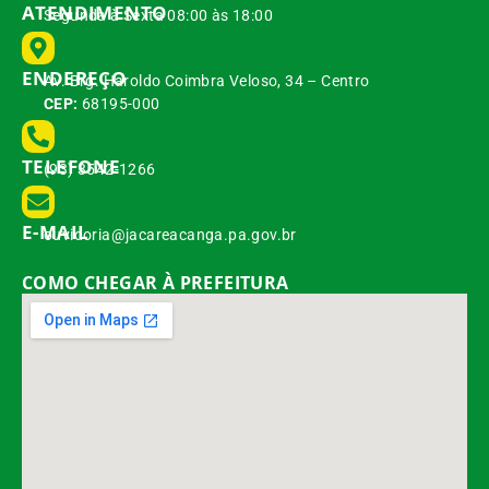
ATENDIMENTO
Segunda à Sexta 08:00 às 18:00
ENDEREÇO
Av. Brg. Haroldo Coimbra Veloso, 34 – Centro
CEP:
68195-000
TELEFONE
(93) 3542-1266
E-MAIL
ouvidoria@jacareacanga.pa.gov.br
COMO CHEGAR À PREFEITURA