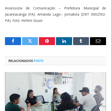
Assessoria de Comunicação – Prefeitura Municipal de
Jacareacanga (PA): Amanda Lago– Jornalista (DRT 0002592-
PA).
Foto: Hellem Souza
Facebook
Twitter
Pinterest
O
Tumblr
E-
LinkedIn
mail
RELACIONADOS
POSTS