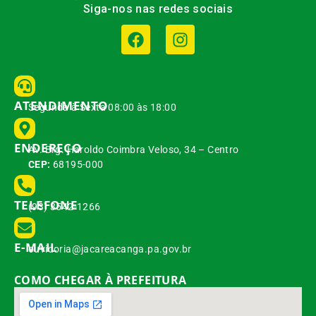
Siga-nos nas redes sociais
ATENDIMENTO
Segunda à Sexta 08:00 às 18:00
ENDEREÇO
Av. Brg. Haroldo Coimbra Veloso, 34 – Centro
CEP:
68195-000
TELEFONE
(93) 3542-1266
E-MAIL
ouvidoria@jacareacanga.pa.gov.br
COMO CHEGAR À PREFEITURA