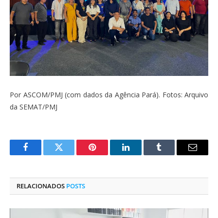
Por ASCOM/PMJ (com dados da Agência Pará). Fotos: Arquivo
da SEMAT/PMJ
Facebook
Twitter
Pinterest
O
Tumblr
E-
LinkedIn
mail
RELACIONADOS
POSTS