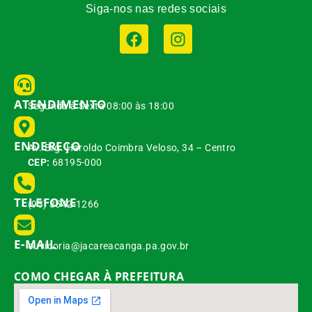
Siga-nos nas redes sociais
ATENDIMENTO
Segunda à Sexta 08:00 às 18:00
ENDEREÇO
Av. Brg. Haroldo Coimbra Veloso, 34 – Centro
CEP:
68195-000
TELEFONE
(93) 3542-1266
E-MAIL
ouvidoria@jacareacanga.pa.gov.br
COMO CHEGAR À PREFEITURA