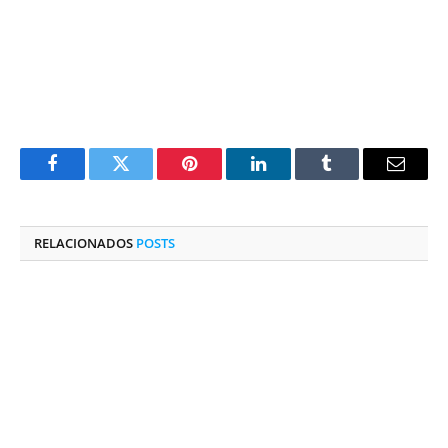
Facebook
Twitter
Pinterest
O
Tumblr
E-
LinkedIn
mail
RELACIONADOS
POSTS