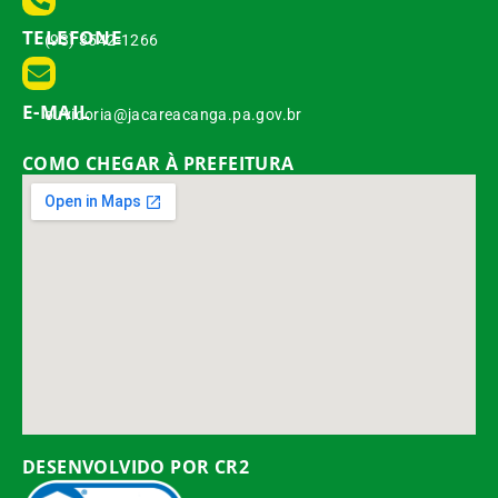
TELEFONE
(93) 3542-1266
E-MAIL
ouvidoria@jacareacanga.pa.gov.br
COMO CHEGAR À PREFEITURA
DESENVOLVIDO POR CR2