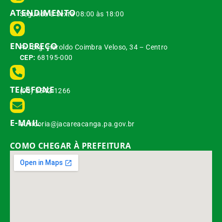
ATENDIMENTO
Segunda à Sexta 08:00 às 18:00
ENDEREÇO
Av. Brg. Haroldo Coimbra Veloso, 34 – Centro
CEP:
68195-000
TELEFONE
(93) 3542-1266
E-MAIL
ouvidoria@jacareacanga.pa.gov.br
COMO CHEGAR À PREFEITURA