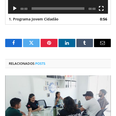
00:00
00:00
1.
Programa Jovem Cidadão
0:56
Facebook
Twitter
Pinterest
O
Tumblr
E-
LinkedIn
mail
RELACIONADOS
POSTS