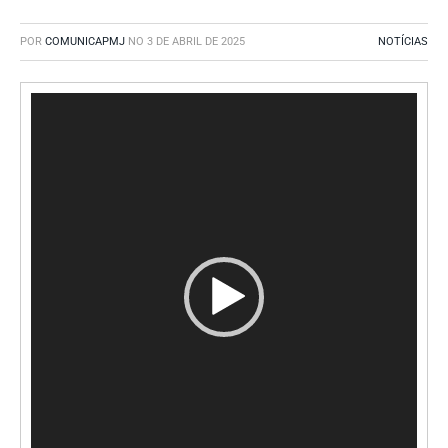
POR
COMUNICAPMJ
NO
3 DE ABRIL DE 2025
NOTÍCIAS
Tocador
de
vídeo