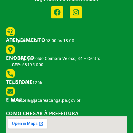
ATENDIMENTO
Segunda à Sexta 08:00 às 18:00
ENDEREÇO
Av. Brg. Haroldo Coimbra Veloso, 34 – Centro
CEP:
68195-000
TELEFONE
(93) 3542-1266
E-MAIL
ouvidoria@jacareacanga.pa.gov.br
COMO CHEGAR À PREFEITURA