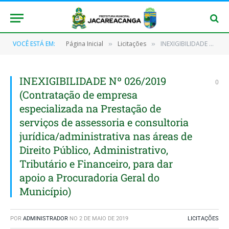
VOCÊ ESTÁ EM:
Página Inicial
Licitações
INEXIGIBILIDADE Nº 026/2019 (Contratação de empresa especializada na Prestação de serviços de assessoria e consultoria jurídica/administrativa nas áreas de Direito Público, Administrativo, Tributário e Financeiro, para dar apoio a Procuradoria Geral do Município)
»
»
INEXIGIBILIDADE Nº 026/2019
0
(Contratação de empresa
especializada na Prestação de
serviços de assessoria e consultoria
jurídica/administrativa nas áreas de
Direito Público, Administrativo,
Tributário e Financeiro, para dar
apoio a Procuradoria Geral do
Município)
POR
ADMINISTRADOR
NO
2 DE MAIO DE 2019
LICITAÇÕES