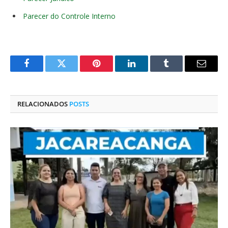
Parecer do Controle Interno
Facebook
Twitter
Pinterest
O
Tumblr
E-
LinkedIn
mail
RELACIONADOS
POSTS