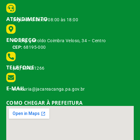
ATENDIMENTO
Segunda à Sexta 08:00 às 18:00
ENDEREÇO
Av. Brg. Haroldo Coimbra Veloso, 34 – Centro
CEP:
68195-000
TELEFONE
(93) 3542-1266
E-MAIL
ouvidoria@jacareacanga.pa.gov.br
COMO CHEGAR À PREFEITURA