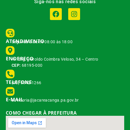
Siga-nos nas redes sociais
ATENDIMENTO
Segunda à Sexta 08:00 às 18:00
ENDEREÇO
Av. Brg. Haroldo Coimbra Veloso, 34 – Centro
CEP:
68195-000
TELEFONE
(93) 3542-1266
E-MAIL
ouvidoria@jacareacanga.pa.gov.br
COMO CHEGAR À PREFEITURA