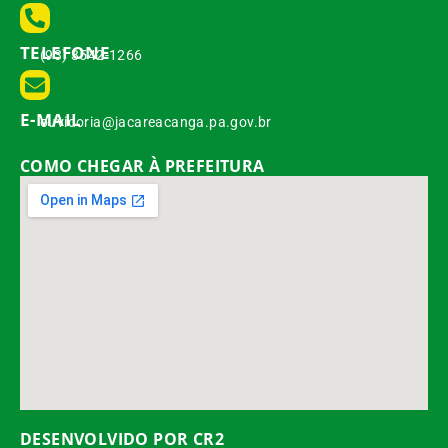
TELEFONE
(93) 3542-1266
E-MAIL
ouvidoria@jacareacanga.pa.gov.br
COMO CHEGAR À PREFEITURA
DESENVOLVIDO POR CR2