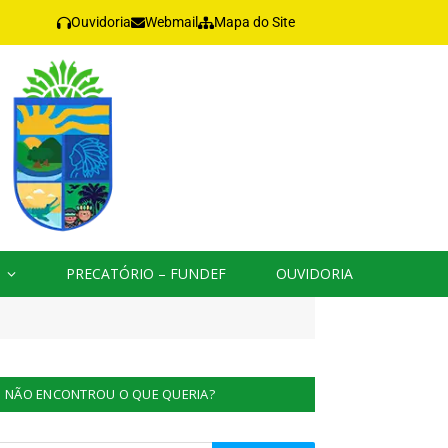
Ouvidoria
Webmail
Mapa do Site
PRECATÓRIO – FUNDEF
OUVIDORIA
NÃO ENCONTROU O QUE QUERIA?