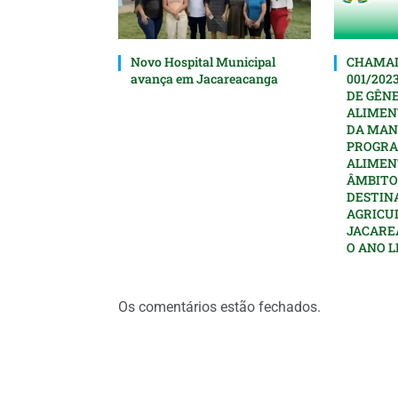
Novo Hospital Municipal
CHAMAD
avança em Jacareacanga
001/202
DE GÊN
ALIMEN
DA MAN
PROGRA
ALIMEN
ÂMBITO
DESTIN
AGRICU
JACARE
O ANO L
Os comentários estão fechados.