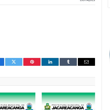
LICITAÇÕES
cebook
Twitter
Pinterest
O
Tumblr
E-
LinkedIn
mail