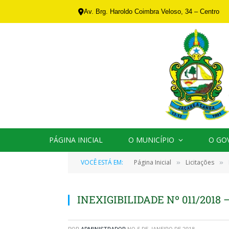
Av. Brg. Haroldo Coimbra Veloso, 34 – Centro
PÁGINA INICIAL
O MUNICÍPIO
O GO
VOCÊ ESTÁ EM:
Página Inicial
Licitações
»
»
INEXIGIBILIDADE Nº 011/2018