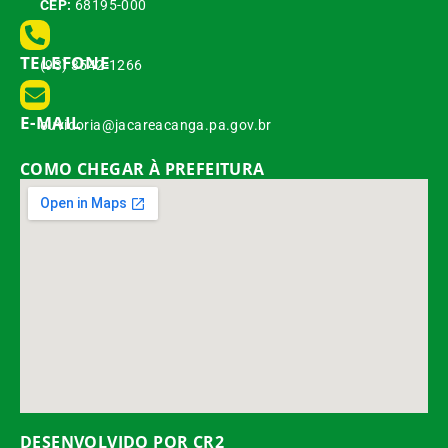
CEP:
68195-000
TELEFONE
(93) 3542-1266
E-MAIL
ouvidoria@jacareacanga.pa.gov.br
COMO CHEGAR À PREFEITURA
DESENVOLVIDO POR CR2