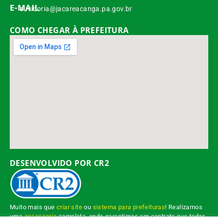
E-MAIL
ouvidoria@jacareacanga.pa.gov.br
COMO CHEGAR À PREFEITURA
DESENVOLVIDO POR CR2
Muito mais que
criar site
ou
sistema para prefeituras
! Realizamos
uma
assessoria
completa, onde garantimos em contrato que todas