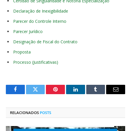
Certidão de Singularidade e Notória Especialização
Declaração de Inexigibilidade
Parecer do Controle Interno
Parecer Jurídico
Designação de Fiscal do Contrato
Proposta
Processo (Justificativas)
Facebook
Twitter
Pinterest
O
Tumblr
E-
LinkedIn
mail
RELACIONADOS
POSTS