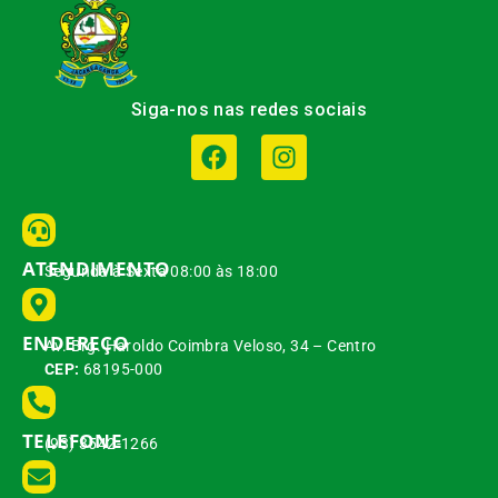
Siga-nos nas redes sociais
ATENDIMENTO
Segunda à Sexta 08:00 às 18:00
ENDEREÇO
Av. Brg. Haroldo Coimbra Veloso, 34 – Centro
CEP:
68195-000
TELEFONE
(93) 3542-1266