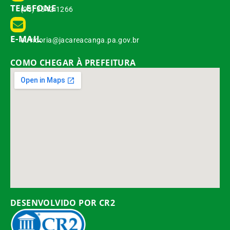
TELEFONE
(93) 3542-1266
E-MAIL
ouvidoria@jacareacanga.pa.gov.br
COMO CHEGAR À PREFEITURA
DESENVOLVIDO POR CR2