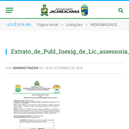
VOCÊ ESTÁ EM:
Página Inicial
Licitações
INEXIGIBILIDADE Nº 001/2018-ASSISTÊNCIA SOCIAL
»
»
Extrato_de_Publ_Inexig_de_Lic_assessori
POR
ADMINISTRADOR
NO
18 DE SETEMBRO DE 2018