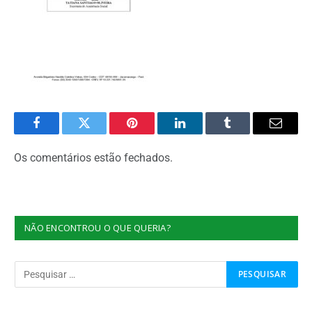
Facebook
Twitter
Pinterest
O
Tumblr
E-
LinkedIn
mail
Os comentários estão fechados.
NÃO ENCONTROU O QUE QUERIA?