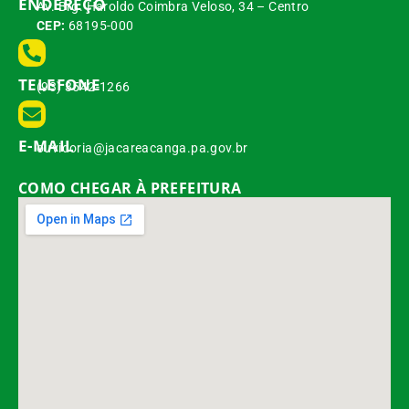
ENDEREÇO
Av. Brg. Haroldo Coimbra Veloso, 34 – Centro
CEP:
68195-000
TELEFONE
(93) 3542-1266
E-MAIL
ouvidoria@jacareacanga.pa.gov.br
COMO CHEGAR À PREFEITURA