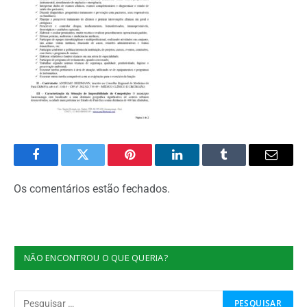
Facebook
Twitter
Pinterest
O
Tumblr
E-
LinkedIn
mail
Os comentários estão fechados.
NÃO ENCONTROU O QUE QUERIA?