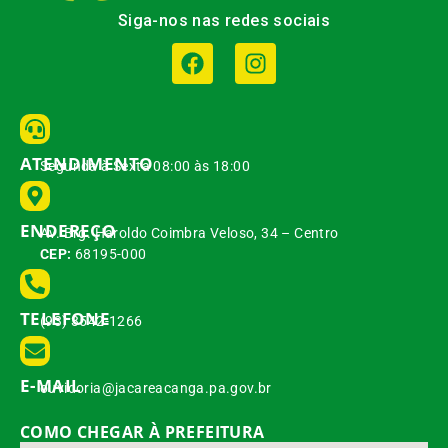
Siga-nos nas redes sociais
ATENDIMENTO
Segunda à Sexta 08:00 às 18:00
ENDEREÇO
Av. Brg. Haroldo Coimbra Veloso, 34 – Centro
CEP:
68195-000
TELEFONE
(93) 3542-1266
E-MAIL
ouvidoria@jacareacanga.pa.gov.br
COMO CHEGAR À PREFEITURA