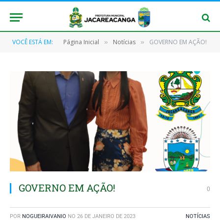
VOCÊ ESTÁ EM:
Página Inicial
Notícias
GOVERNO EM AÇÃO!
»
»
GOVERNO EM AÇÃO!
0
POR
NOGUEIRAIVANIO
NO
26 DE JANEIRO DE 2023
NOTÍCIAS