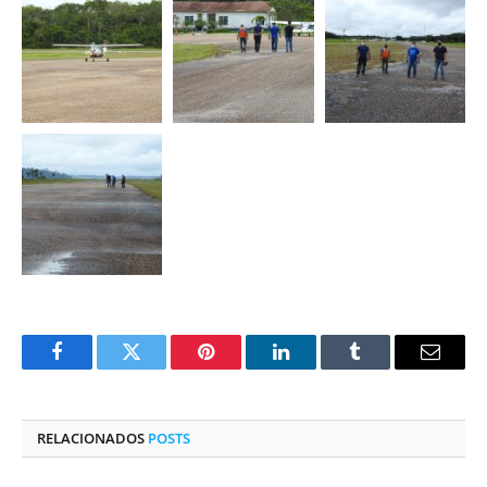
Facebook
Twitter
Pinterest
O
Tumblr
E-
LinkedIn
mail
RELACIONADOS
POSTS