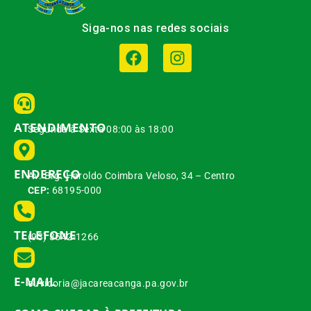
Siga-nos nas redes sociais
ATENDIMENTO
Segunda à Sexta 08:00 às 18:00
ENDEREÇO
Av. Brg. Haroldo Coimbra Veloso, 34 – Centro
CEP:
68195-000
TELEFONE
(93) 3542-1266
E-MAIL
ouvidoria@jacareacanga.pa.gov.br