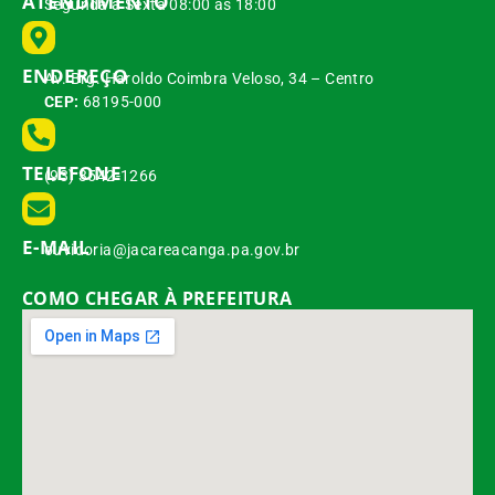
ATENDIMENTO
Segunda à Sexta 08:00 às 18:00
ENDEREÇO
Av. Brg. Haroldo Coimbra Veloso, 34 – Centro
CEP:
68195-000
TELEFONE
(93) 3542-1266
E-MAIL
ouvidoria@jacareacanga.pa.gov.br
COMO CHEGAR À PREFEITURA