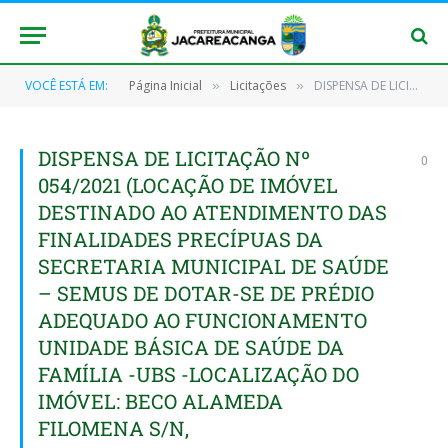
VOCÊ ESTÁ EM:
Página Inicial
Licitações
DISPENSA DE LICITAÇÃO Nº 054/2021 (LOCAÇÃO DE IMÓVEL DESTINADO AO ATENDIMENTO DAS FINALIDADES PRECÍPUAS DA SECRETARIA MUNICIPAL DE SAÚDE – SEMUS DE DOTAR-SE DE PRÉDIO ADEQUADO AO FUNCIONAMENTO UNIDADE BÁSICA DE SAÚDE DA FAMÍLIA -UBS -LOCALIZAÇÃO DO IMÓVEL: BECO ALAMEDA FILOMENA S/N, JACAREACANGA/PA, CEP: 68.195-000)
»
»
DISPENSA DE LICITAÇÃO Nº
0
054/2021 (LOCAÇÃO DE IMÓVEL
DESTINADO AO ATENDIMENTO DAS
FINALIDADES PRECÍPUAS DA
SECRETARIA MUNICIPAL DE SAÚDE
– SEMUS DE DOTAR-SE DE PRÉDIO
ADEQUADO AO FUNCIONAMENTO
UNIDADE BÁSICA DE SAÚDE DA
FAMÍLIA -UBS -LOCALIZAÇÃO DO
IMÓVEL: BECO ALAMEDA
FILOMENA S/N,