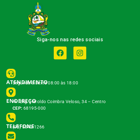
Siga-nos nas redes sociais
ATENDIMENTO
Segunda à Sexta 08:00 às 18:00
ENDEREÇO
Av. Brg. Haroldo Coimbra Veloso, 34 – Centro
CEP:
68195-000
TELEFONE
(93) 3542-1266