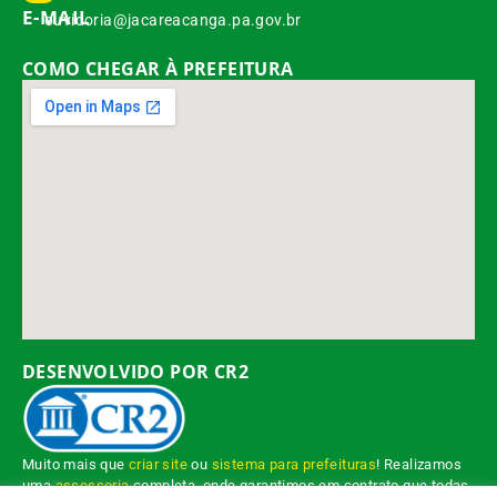
E-MAIL
ouvidoria@jacareacanga.pa.gov.br
COMO CHEGAR À PREFEITURA
DESENVOLVIDO POR CR2
Muito mais que
criar site
ou
sistema para prefeituras
! Realizamos
uma
assessoria
completa, onde garantimos em contrato que todas