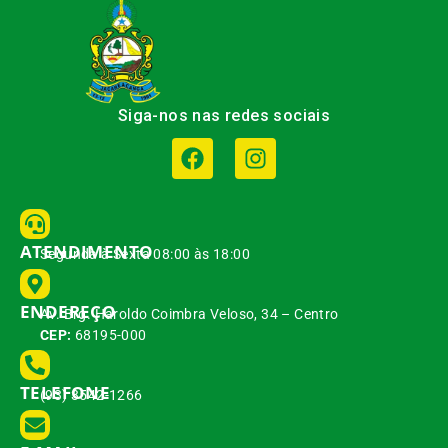
Siga-nos nas redes sociais
ATENDIMENTO
Segunda à Sexta 08:00 às 18:00
ENDEREÇO
Av. Brg. Haroldo Coimbra Veloso, 34 – Centro
CEP:
68195-000
TELEFONE
(93) 3542-1266