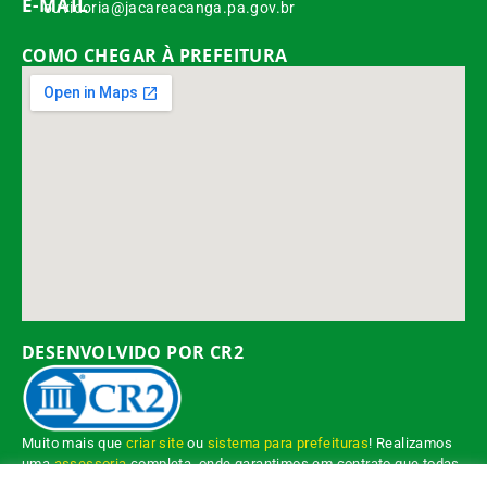
E-MAIL
ouvidoria@jacareacanga.pa.gov.br
COMO CHEGAR À PREFEITURA
DESENVOLVIDO POR CR2
Muito mais que
criar site
ou
sistema para prefeituras
! Realizamos
uma
assessoria
completa, onde garantimos em contrato que todas
as exigências das
leis de transparência pública
serão atendidas.