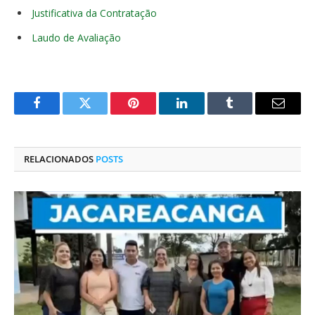
Justificativa da Contratação
Laudo de Avaliação
Facebook
Twitter
Pinterest
O
Tumblr
E-
LinkedIn
mail
RELACIONADOS
POSTS