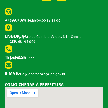
ATENDIMENTO
Segunda à Sexta 08:00 às 18:00
ENDEREÇO
Av. Brg. Haroldo Coimbra Veloso, 34 – Centro
CEP:
68195-000
TELEFONE
(93) 3542-1266
E-MAIL
ouvidoria@jacareacanga.pa.gov.br
COMO CHEGAR À PREFEITURA