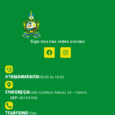
Siga-nos nas redes sociais
ATENDIMENTO
Segunda à Sexta 08:00 às 18:00
ENDEREÇO
Av. Brg. Haroldo Coimbra Veloso, 34 – Centro
CEP:
68195-000
TELEFONE
(93) 3542-1266