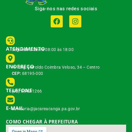
Siga-nos nas redes sociais
ATENDIMENTO
Segunda à Sexta 08:00 às 18:00
ENDEREÇO
Av. Brg. Haroldo Coimbra Veloso, 34 – Centro
CEP:
68195-000
TELEFONE
(93) 3542-1266
E-MAIL
ouvidoria@jacareacanga.pa.gov.br
COMO CHEGAR À PREFEITURA