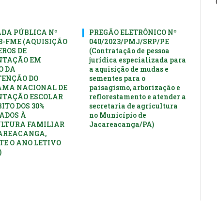
DA PÚBLICA Nº
PREGÃO ELETRÔNICO Nº
23-FME (AQUISIÇÃO
040/2023/PMJ/SRP/PE
EROS DE
(Contratação de pessoa
NTAÇÃO EM
jurídica especializada para
O DA
a aquisição de mudas e
ENÇÃO DO
sementes para o
AMA NACIONAL DE
paisagismo, arborização e
NTAÇÃO ESCOLAR
reflorestamento e atender a
ITO DOS 30%
secretaria de agricultura
ADOS À
no Município de
LTURA FAMILIAR
Jacareacanga/PA)
AREACANGA,
E O ANO LETIVO
)