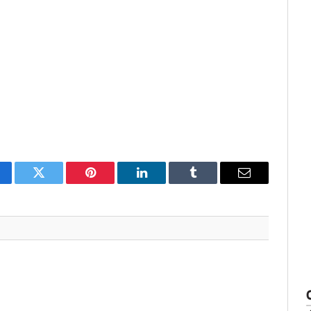
cebook
Twitter
Pinterest
O
Tumblr
E-
LinkedIn
mail