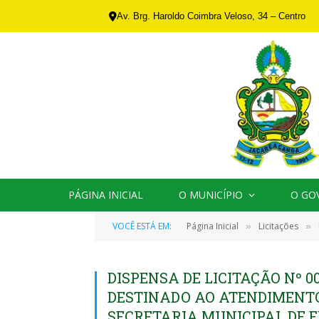
Av. Brg. Haroldo Coimbra Veloso, 34 – Centro
PÁGINA INICIAL
O MUNICÍPIO
O GO
VOCÊ ESTÁ EM:
Página Inicial
Licitações
»
»
DISPENSA DE LICITAÇÃO Nº 0
DESTINADO AO ATENDIMENTO
SECRETARIA MUNICIPAL DE 