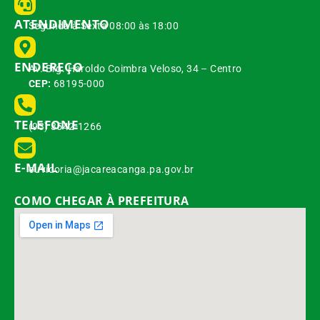
ATENDIMENTO
Segunda à Sexta 08:00 às 18:00
ENDEREÇO
Av. Brg. Haroldo Coimbra Veloso, 34 – Centro
CEP:
68195-000
TELEFONE
(93) 3542-1266
E-MAIL
ouvidoria@jacareacanga.pa.gov.br
COMO CHEGAR À PREFEITURA