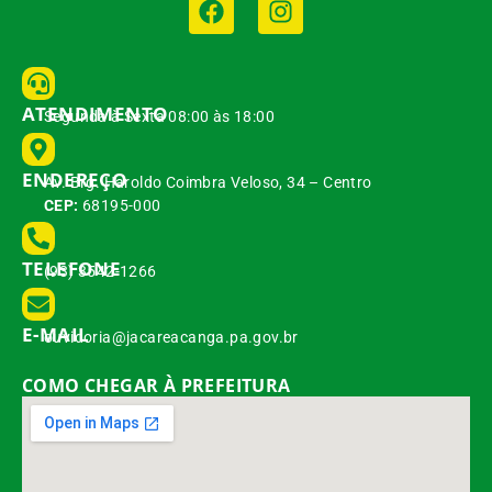
ATENDIMENTO
Segunda à Sexta 08:00 às 18:00
ENDEREÇO
Av. Brg. Haroldo Coimbra Veloso, 34 – Centro
CEP:
68195-000
TELEFONE
(93) 3542-1266
E-MAIL
ouvidoria@jacareacanga.pa.gov.br
COMO CHEGAR À PREFEITURA