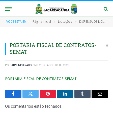
VOCÊ ESTÁ EM:
Página Inicial
Licitações
DISPENSA DE LICITAÇÃO Nº 006/2023 (CONTRATAÇÃO DE EMPRESA ESPECIALIZADA EM FRETAMENTO DE AERONAVES (TÁXI AÉREO), POR HORA DE VOO, VISANDO ATENDER AS NECESSIDADES DE TRANSPORTE DE PACIENTES, AUTORIDADES E SERVIDORES A SERVIÇOS DA PREFEITURA MUNICIPAL DE JACAREACANGA-PA)
»
»
PORTARIA FISCAL DE CONTRATOS-
0
SEMAT
POR
ADMINISTRADOR
NO
23 DE AGOSTO DE 2023
PORTARIA FISCAL DE CONTRATOS-SEMAT
Facebook
Twitter
Pinterest
O
Tumblr
E-
LinkedIn
mail
Os comentários estão fechados.