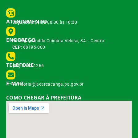
ATENDIMENTO
Segunda à Sexta 08:00 às 18:00
ENDEREÇO
Av. Brg. Haroldo Coimbra Veloso, 34 – Centro
CEP:
68195-000
TELEFONE
(93) 3542-1266
E-MAIL
ouvidoria@jacareacanga.pa.gov.br
COMO CHEGAR À PREFEITURA