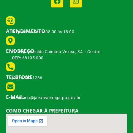
ATENDIMENTO
Segunda à Sexta 08:00 às 18:00
ENDEREÇO
Av. Brg. Haroldo Coimbra Veloso, 34 – Centro
CEP:
68195-000
TELEFONE
(93) 3542-1266
E-MAIL
ouvidoria@jacareacanga.pa.gov.br
COMO CHEGAR À PREFEITURA